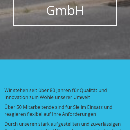
GmbH
Wir stehen seit über 80 Jahren für Qualität und
Innovation zum Wohle unserer Umwelt
Über 50 Mitarbeitende sind für Sie im Einsatz und
reagieren flexibel auf Ihre Anforderungen
Durch unseren stark aufgestellten und zuverlässigen